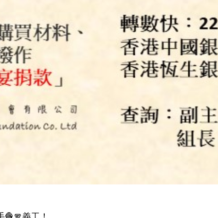
🧶🧣義工！