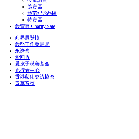
公眾讚賞
義賣區
藝苗紀念品區
特賣區
義賣區
Charity Sale
商界展關懷
義務工作發展局
永濟會
愛回收
愛孩子慈善基金
光行者中心
香港藝術交流協會
青草音符