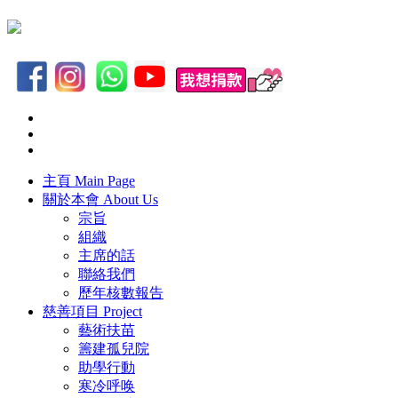
主頁
Main Page
關於本會
About Us
宗旨
組織
主席的話
聯絡我們
歷年核數報告
慈善項目
Project
藝術扶苗
籌建孤兒院
助學行動
寒冷呼唤