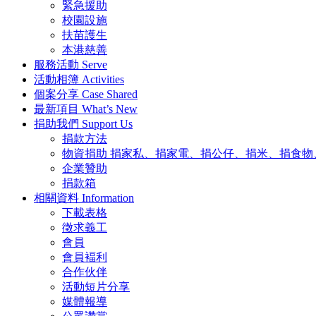
緊急援助
校園設施
扶苗護生
本港慈善
服務活動
Serve
活動相簿
Activities
個案分享
Case Shared
最新項目
What’s New
捐助我們
Support Us
捐款方法
物資捐助
捐家私、捐家電、捐公仔、捐米、捐食物
企業贊助
捐款箱
相關資料
Information
下載表格
徵求義工
會員
會員褔利
合作伙伴
活動短片分享
媒體報導