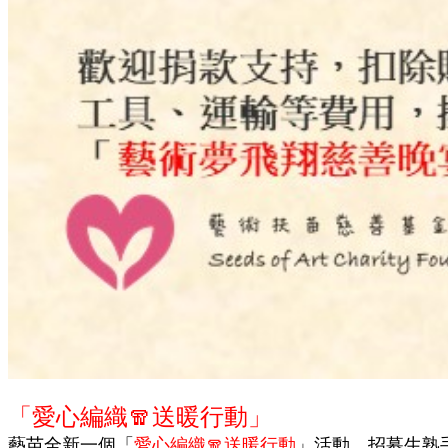
「愛心編織🧣送暖行動」
藝苗全新一個「
愛心編織🧣送暖行動
」活動，招募生熟手