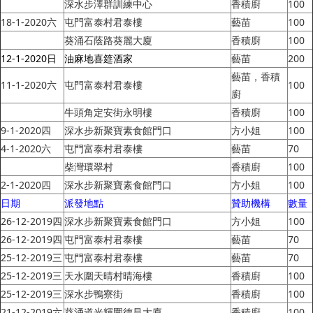
深水步澤群訓練中心
香積廚
100
18-1-2020六
屯門富泰村君泰樓
藝苗
100
葵涌石蔭路葵麗大廈
香積廚
100
12-1-2020日
油麻地喜筵酒家
藝苗
200
藝苗，香積
11-1-2020六
屯門富泰村君泰樓
100
廚
牛頭角定安街永明樓
香積廚
100
9-1-2020四
深水步新聚寶素食館門口
方小姐
100
4-1-2020六
屯門富泰村君泰樓
藝苗
70
柴灣環翠村
香積廚
100
2-1-2020四
深水步新聚寶素食館門口
方小姐
100
日期
派發地點
贊助機構
數量
26-12-2019四
深水步新聚寶素食館門口
方小姐
100
26-12-2019四
屯門富泰村君泰樓
藝苗
70
25-12-2019三
屯門富泰村君泰樓
藝苗
70
25-12-2019三
天水圍天晴村晴海樓
香積廚
100
25-12-2019三
深水步鴨寮街
香積廚
100
21-12-2019六
葵涌道光輝圍德昌大廈
香積廚
100