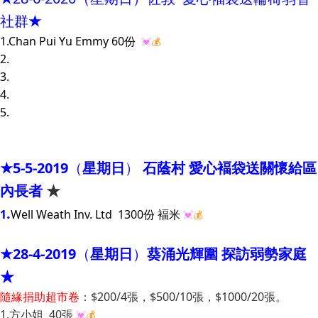
社群
★
1.Chan Pui Yu Emmy 60份
💓
💰
2.
3.
4.
5.
★5-5-2019
（
星期日
）
石蔭村 愛心褔袋
送關懷給區
內長者
★
.
1
Well Weath Inv. Ltd 1300份 褔米
💓
💰
★28-4-2019
（
星期日
）
葵涌光輝圍 探訪弱勢家庭
★
隨緣捐助超市卷
：$200/4張，$500/10張，$1000/20張。
1.
方小姐 40張
💓
💰