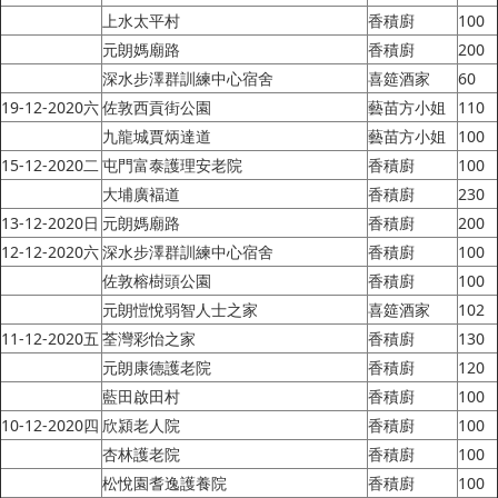
上水太平村
香積廚
100
元朗媽廟路
香積廚
200
深水步澤群訓練中心宿舍
喜筵酒家
60
19-12-2020六
佐敦西貢街公園
藝苗方小姐
110
九龍城賈炳達道
藝苗方小姐
100
15-12-2020二
屯門富泰護理安老院
香積廚
100
大埔廣褔道
香積廚
230
13-12-2020日
元朗媽廟路
香積廚
200
12-12-2020六
深水步澤群訓練中心宿舍
香積廚
100
佐敦榕樹頭公園
香積廚
100
元朗愷悅弱智人士之家
喜筵酒家
102
11-12-2020五
荃灣彩怡之家
香積廚
130
元朗康德護老院
香積廚
120
藍田啟田村
香積廚
100
10-12-2020四
欣潁老人院
香積廚
100
杏林護老院
香積廚
100
松悅園耆逸護養院
香積廚
100