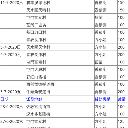
11-7-2020六
將軍澳厚德村
香積廚
150
天水圍天晴村
香積廚
150
屯門富泰村
藝苗
100
荃灣二坡坊
香積廚
100
藍田啟田村
香積廚
100
青衣長康村
方小姐
100
5-7-2020日
天水圍天悅村
方小姐
200
4-7-2020六
青衣長康村
方小姐
200
屯門富泰村
藝苗
100
屯門大興村
香積廚
100
彩虹白雪樓
香積廚
100
西營盤德輔道西
香積廚
100
3-7-2020五
牛頭角安定街
香積廚
200
日期
派發地點
贊助機構
數量
28-6-2020六
佐敦官涌街市
方小姐
100
深水步基隆街
方小姐
100
27-6-2020六
屯門富泰村
方小姐
125