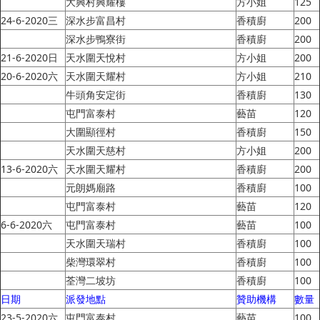
大興村興耀樓
方小姐
125
24-6-2020三
深水步富昌村
香積廚
200
深水步鴨寮街
香積廚
200
21-6-2020日
天水圍天悅村
方小姐
200
20-6-2020六
天水圍天耀村
方小姐
210
牛頭角安定街
香積廚
130
屯門富泰村
藝苗
120
大圍顯徑村
香積廚
150
天水圍天慈村
方小姐
200
13-6-2020六
天水圍天耀村
香積廚
200
元朗媽廟路
香積廚
100
屯門富泰村
藝苗
120
6-6-2020六
屯門富泰村
藝苗
100
天水圍天瑞村
香積廚
100
柴灣環翠村
香積廚
100
荃灣二坡坊
香積廚
100
日期
派發地點
贊助機構
數量
23-5-2020六
屯門富泰村
藝苗
100