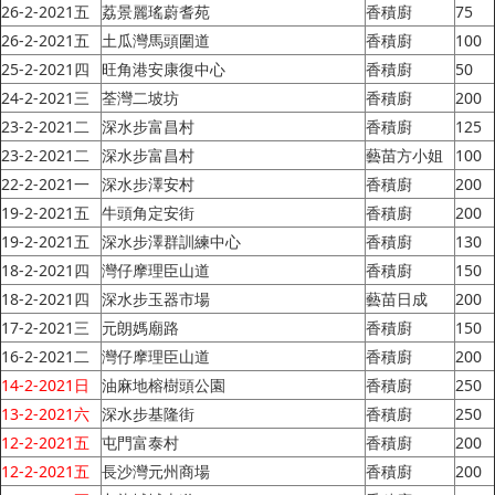
26-2-2021五
荔景麗瑤蔚耆苑
香積廚
75
26-2-2021五
土瓜灣馬頭圍道
香積廚
100
25-2-2021四
旺角港安康復中心
香積廚
50
24-2-2021三
荃灣二坡坊
香積廚
200
23-2-2021二
深水步富昌村
香積廚
125
23-2-2021二
深水步富昌村
藝苗方小姐
100
22-2-2021一
深水步澤安村
香積廚
200
19-2-2021五
牛頭角定安街
香積廚
200
19-2-2021五
深水步澤群訓練中心
香積廚
130
18-2-2021四
灣仔摩理臣山道
香積廚
150
18-2-2021四
深水步玉器市場
藝苗日成
200
17-2-2021三
元朗媽廟路
香積廚
150
16-2-2021二
灣仔摩理臣山道
香積廚
200
14-2-2021日
油麻地榕樹頭公園
香積廚
250
13-2-2021六
深水步基隆街
香積廚
250
12-2-2021五
屯門富泰村
香積廚
200
12-2-2021五
長沙灣元州商場
香積廚
200