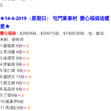
2.
★14-4-2019
（
星期日
）
屯門富泰村 愛心褔袋送暖
意
★
愛心褔袋：
$200/6份
，
$500/15份，$1000/30份
，
包：飯合、
米粉、餅乾等
1.廖建新 6份
💓
💰
2.李沛蘭 6份
💓
💰
3.徐潤芳 6份
💓
💰
4.李毓雄 6份
💓
💰
5.張仁輝 6份
💓
💰
6.盧靜文 15份
💓
💰
7.羅玉嬋 6份
💓
💰
8.張晶玲 6份
💓
💰
9.丁蕾6份
💓
💰
10.楊蕙琴6份
11.馬潔紅6份
💓
💰