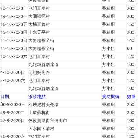
佐敦寶寧街
藝苗
100
20-10-2020二
屯門富泰村
香積廚
200
19-10-2020一
大圍顯徑村
香積廚
200
16-10-2020五
大埔富善村
香積廚
150
15-10-2020四
上水天平村
香積廚
200
11-10-2020日
大角嘴褔全街
香積廚
140
11-10-2020日
大角嘴褔全街
方小姐
60
10-10-2020六
屯門富泰村
方小姐
120
九龍城賈炳達道
方小姐
100
4-10-2020日
元朗媽廟路
香積廚
230
3-10-2020六
屯門富泰村
方小姐
120
九龍城賈炳達道
方小姐
100
日期
派發地點
贊助機構
數量
3
0-9-2020三
石峽尾村美亮樓
香積廚
250
29-9-2020二
上環蘇杭街
香積廚
250
27-9-2020日
佐敦寶寧街官涌街市
香積廚
100
天水圍天晴村
香積廚
100
26-9-2020六
屯門富泰村
香積廚
120