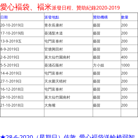
愛心
褔袋、褔米
派發
日程、贊助紀錄2020-2019
日期
派發地點
贊助機構
數量
20-10-2019日
青衣長康村
藝苗
200
17-10-2019四
葵涌梨木道
藝苗
200
13-9-2019五
屯門富泰村
藝苗
200
8-9-2019日
官塘興田村
藝苗
200
2-6-2019日
黃大仙竹園南村
藝苗
400
5-5-2019日
葵涌石蔭村
方小姐
1000
14-4-2019日
屯門富泰村
藝苗
200
27-1-2019日
天水圍天晴村
藝苗
200
16-12-2018日
屯門富泰村
藝苗
200
29-10-2018日
黃大仙竹園南村
藝苗
200
21-10-2018日
大角嘴
藝苗
200
★
28-6-2020（星期日）佐敦 愛心褔袋送輪椅弱智