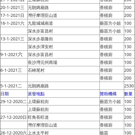
20-1-2021三
元朗媽廟路
香積廚
200
17-1-2021日
灣仔摩理臣山道
香積廚
200
16-1-2021六
九龍城城南道
藝苗方小姐
100
深水步富昌村
藝苗方小姐
100
13-1-2021三
深水步基隆街
香積廚
200
深水步澤安村
香積廚
130
六
9-1-2021
深水步富昌村
香積廚
100
長沙灣元州商場
香積廚
100
6-1-2021三
石峽尾村
香積廚
200
香積廚
200
5-1-2021二
元朗媽廟路
2530
日期
派發地點
贊助機構
數量
29-12-2020二
上環蘇杭街
藝苗方小姐
100
上環蘇杭街
香積廚
100
27-12-2020日
旺角長旺道
香積廚
200
灣仔摩理臣山道
香積廚
100
26-12-2020六
上水太平村
藝苗
100