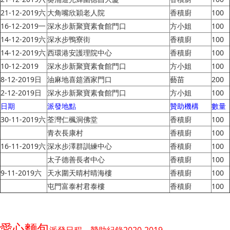
21-12-2019六
大角嘴欣穎老人院
香積廚
100
16-12-2019一
深水步新聚寶素食館門口
方小姐
100
14-12-2019六
深水步鴨寮街
香積廚
100
14-12-2019六
西環港安護理院中心
香積廚
100
10-12-2019
深水步新聚寶素食館門口
方小姐
100
8-12-2019日
油麻地喜筵酒家門口
藝苗
200
2-12-2019日
深水步新聚寶素食館門口
方小姐
100
日期
派發地點
贊助機構
數量
30-11-2019六
荃灣仁楓洞佛堂
香積廚
100
青衣長康村
香積廚
100
16-11-2019六
深水步澤群訓練中心
香積廚
100
太子德善長者中心
香積廚
100
9-11-2019六
天水圍天晴村晴海樓
香積廚
100
屯門富泰村君泰樓
香積廚
100
愛心麵包
派發
日程、贊助紀錄2020-2019