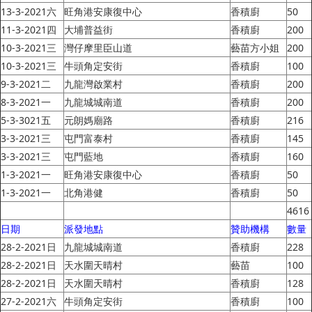
13-3-2021六
旺角港安康復中心
香積廚
50
11-3-2021四
大埔普益街
香積廚
200
10-3-2021三
灣仔摩里臣山道
藝苗方小姐
200
10-3-2021三
牛頭角定安街
香積廚
100
9-3-2021二
九龍灣啟業村
香積廚
200
8-3-2021一
九龍城城南道
香積廚
200
5-3-3021五
元朗媽廟路
香積廚
216
3-3-2021三
屯門富泰村
香積廚
145
3-3-2021三
屯門藍地
香積廚
160
1-3-2021一
旺角港安康復中心
香積廚
50
1-3-2021一
北角港健
香積廚
50
4616
日期
派發地點
贊助機構
數量
28-2-2021日
九龍城城南道
香積廚
228
28-2-2021日
天水圍天晴村
藝苗
100
28-2-2021日
天水圍天晴村
香積廚
128
27-2-2021六
牛頭角定安街
香積廚
100