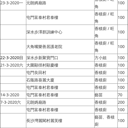
23-3-2020一
元朗媽廟路
100
角
香積廚 / 旺
屯門富泰村君泰樓
100
角
香積廚 / 旺
深水​步澤群訓練中心
100
角
香積廚 / 旺
大角嘴樂善居護老院
100
角
22-3-2020日
深水步新聚寶門口
方小姐
100
21-3-2020六
大圍顯徑村顯慶樓
香積廚
100
屯門良田村
香積廚
100
石蔭路葵麗大廈
香積廚
100
屯門富泰村君泰樓
香積廚
100
14-3-2020
屯門富泰村君泰樓
藝苗
70
7-3-2020六
元朗媽廟路
香積廚
200
屯門富泰村君泰樓
香積廚
100
藝苗、香積
長沙灣麗閣村麗芙樓
100
廚