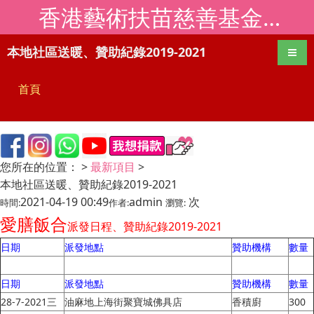
香港藝術扶苗慈善基金會移動版
本地社區送暖、贊助紀錄2019-2021
導航
首頁
您所在的位置：
>
最新項目
>
本地社區送暖、贊助紀錄2019-2021
2021-04-19 00:49
admin
次
時間:
作者:
瀏覽:
愛
膳
飯合
派發日程、贊助紀錄2019-2021
日期
派發地點
贊助機構
數量
日期
派發地點
贊助機構
數量
28-7-2021三
油麻地上海街聚寶城佛具店
香積廚
300