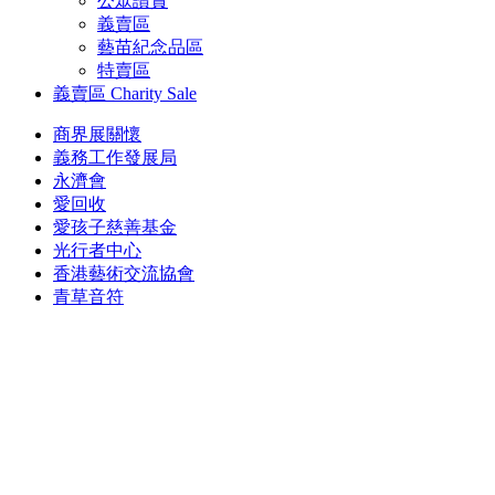
公眾讚賞
義賣區
藝苗紀念品區
特賣區
義賣區
Charity Sale
商界展關懷
義務工作發展局
永濟會
愛回收
愛孩子慈善基金
光行者中心
香港藝術交流協會
青草音符