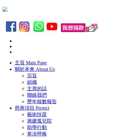
主頁
Main Page
關於本會
About Us
宗旨
組織
主席的話
聯絡我們
歷年核數報告
慈善項目
Project
藝術扶苗
籌建孤兒院
助學行動
寒冷呼唤