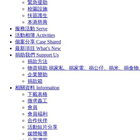
緊急援助
校園設施
扶苗護生
本港慈善
服務活動
Serve
活動相簿
Activities
個案分享
Case Shared
最新項目
What’s New
捐助我們
Support Us
捐款方法
物資捐助
捐家私、捐家電、捐公仔、捐米、捐食物
企業贊助
捐款箱
相關資料
Information
下載表格
徵求義工
會員
會員褔利
合作伙伴
活動短片分享
媒體報導