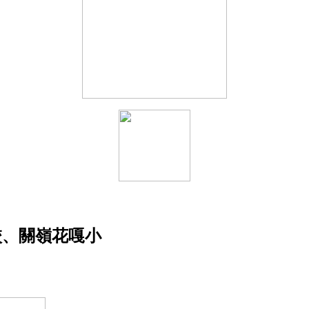
學校、關嶺花嘎小