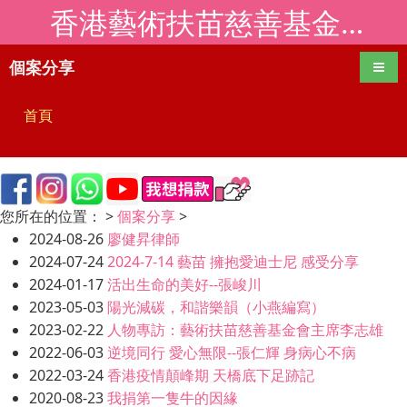
香港藝術扶苗慈善基金會移動版
個案分享
導航
首頁
您所在的位置：
>
個案分享
>
2024-08-26
廖健昇律師
2024-07-24
2024-7-14 藝苗 擁抱愛迪士尼 感受分享
2024-01-17
活出生命的美好--張峻川
2023-05-03
陽光減碳，和諧樂韻（小燕編寫）
2023-02-22
人物專訪：藝術扶苗慈善基金會主席李志雄
2022-06-03
逆境同行 愛心無限--張仁輝 身病心不病
2022-03-24
香港疫情顛峰期 天橋底下足跡記
2020-08-23
我捐第一隻牛的因緣