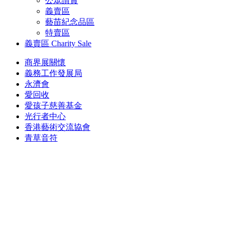
公眾讚賞
義賣區
藝苗紀念品區
特賣區
義賣區
Charity Sale
商界展關懷
義務工作發展局
永濟會
愛回收
愛孩子慈善基金
光行者中心
香港藝術交流協會
青草音符