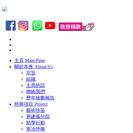
主頁
Main Page
關於本會
About Us
宗旨
組織
主席的話
聯絡我們
歷年核數報告
慈善項目
Project
藝術扶苗
籌建孤兒院
助學行動
寒冷呼唤