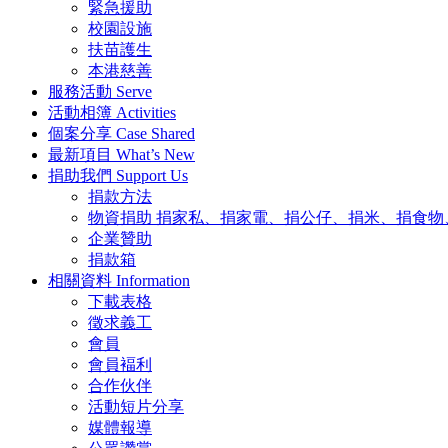
緊急援助
校園設施
扶苗護生
本港慈善
服務活動
Serve
活動相簿
Activities
個案分享
Case Shared
最新項目
What’s New
捐助我們
Support Us
捐款方法
物資捐助
捐家私、捐家電、捐公仔、捐米、捐食物
企業贊助
捐款箱
相關資料
Information
下載表格
徵求義工
會員
會員褔利
合作伙伴
活動短片分享
媒體報導